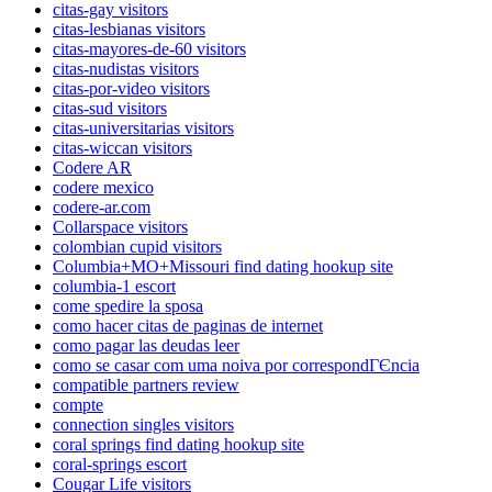
citas-gay visitors
citas-lesbianas visitors
citas-mayores-de-60 visitors
citas-nudistas visitors
citas-por-video visitors
citas-sud visitors
citas-universitarias visitors
citas-wiccan visitors
Codere AR
codere mexico
codere-ar.com
Collarspace visitors
colombian cupid visitors
Columbia+MO+Missouri find dating hookup site
columbia-1 escort
come spedire la sposa
como hacer citas de paginas de internet
como pagar las deudas leer
como se casar com uma noiva por correspondГЄncia
compatible partners review
compte
connection singles visitors
coral springs find dating hookup site
coral-springs escort
Cougar Life visitors