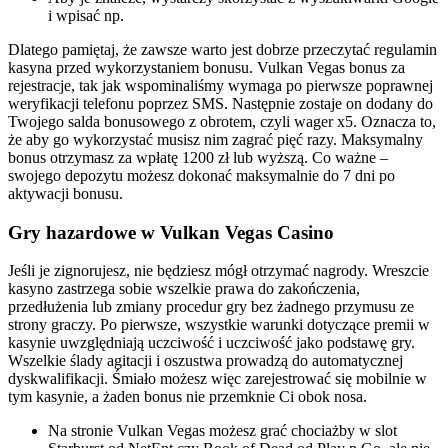
i wpisać np.
Dlatego pamiętaj, że zawsze warto jest dobrze przeczytać regulamin
kasyna przed wykorzystaniem bonusu. Vulkan Vegas bonus za
rejestracje, tak jak wspominaliśmy wymaga po pierwsze poprawnej
weryfikacji telefonu poprzez SMS. Następnie zostaje on dodany do
Twojego salda bonusowego z obrotem, czyli wager x5. Oznacza to,
że aby go wykorzystać musisz nim zagrać pięć razy. Maksymalny
bonus otrzymasz za wpłatę 1200 zł lub wyższą. Co ważne –
swojego depozytu możesz dokonać maksymalnie do 7 dni po
aktywacji bonusu.
Gry hazardowe w Vulkan Vegas Casino
Jeśli je zignorujesz, nie będziesz mógł otrzymać nagrody. Wreszcie
kasyno zastrzega sobie wszelkie prawa do zakończenia,
przedłużenia lub zmiany procedur gry bez żadnego przymusu ze
strony graczy. Po pierwsze, wszystkie warunki dotyczące premii w
kasynie uwzględniają uczciwość i uczciwość jako podstawę gry.
Wszelkie ślady agitacji i oszustwa prowadzą do automatycznej
dyskwalifikacji. Śmiało możesz więc zarejestrować się mobilnie w
tym kasynie, a żaden bonus nie przemknie Ci obok nosa.
Na stronie Vulkan Vegas możesz grać chociażby w slot