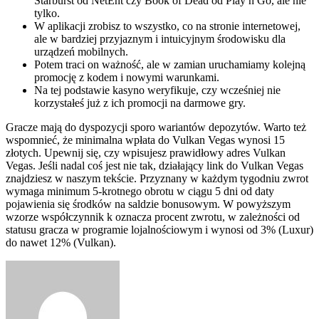
Starburst od NetEnt czy Book of Dead od Play n Go, ale nie
tylko.
W aplikacji zrobisz to wszystko, co na stronie internetowej,
ale w bardziej przyjaznym i intuicyjnym środowisku dla
urządzeń mobilnych.
Potem traci on ważność, ale w zamian uruchamiamy kolejną
promocję z kodem i nowymi warunkami.
Na tej podstawie kasyno weryfikuje, czy wcześniej nie
korzystałeś już z ich promocji na darmowe gry.
Gracze mają do dyspozycji sporo wariantów depozytów. Warto też
wspomnieć, że minimalna wpłata do Vulkan Vegas wynosi 15
złotych. Upewnij się, czy wpisujesz prawidłowy adres Vulkan
Vegas. Jeśli nadal coś jest nie tak, działający link do Vulkan Vegas
znajdziesz w naszym tekście. Przyznany w każdym tygodniu zwrot
wymaga minimum 5-krotnego obrotu w ciągu 5 dni od daty
pojawienia się środków na saldzie bonusowym. W powyższym
wzorze współczynnik k oznacza procent zwrotu, w zależności od
statusu gracza w programie lojalnościowym i wynosi od 3% (Luxur)
do nawet 12% (Vulkan).