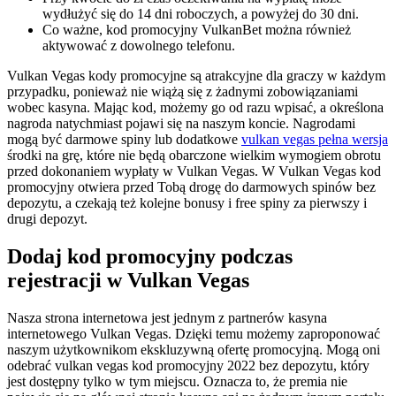
wydłużyć się do 14 dni roboczych, a powyżej do 30 dni.
Co ważne, kod promocyjny VulkanBet można również
aktywować z dowolnego telefonu.
Vulkan Vegas kody promocyjne są atrakcyjne dla graczy w każdym
przypadku, ponieważ nie wiążą się z żadnymi zobowiązaniami
wobec kasyna. Mając kod, możemy go od razu wpisać, a określona
nagroda natychmiast pojawi się na naszym koncie. Nagrodami
mogą być darmowe spiny lub dodatkowe
vulkan vegas pełna wersja
środki na grę, które nie będą obarczone wielkim wymogiem obrotu
przed dokonaniem wypłaty w Vulkan Vegas. W Vulkan Vegas kod
promocyjny otwiera przed Tobą drogę do darmowych spinów bez
depozytu, a czekają też kolejne bonusy i free spiny za pierwszy i
drugi depozyt.
Dodaj kod promocyjny podczas
rejestracji w Vulkan Vegas
Nasza strona internetowa jest jednym z partnerów kasyna
internetowego Vulkan Vegas. Dzięki temu możemy zaproponować
naszym użytkownikom ekskluzywną ofertę promocyjną. Mogą oni
odebrać vulkan vegas kod promocyjny 2022 bez depozytu, który
jest dostępny tylko w tym miejscu. Oznacza to, że premia nie