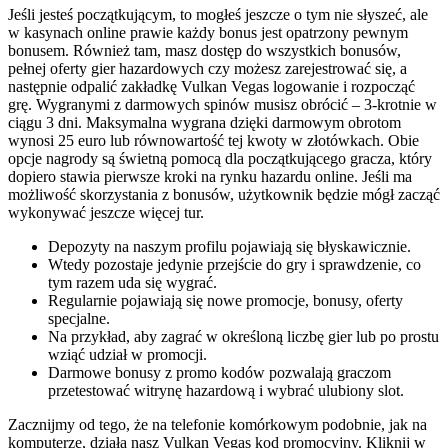
Jeśli jesteś początkującym, to mogłeś jeszcze o tym nie słyszeć, ale
w kasynach online prawie każdy bonus jest opatrzony pewnym
bonusem. Również tam, masz dostęp do wszystkich bonusów,
pełnej oferty gier hazardowych czy możesz zarejestrować się, a
następnie odpalić zakładkę Vulkan Vegas logowanie i rozpocząć
grę. Wygranymi z darmowych spinów musisz obrócić – 3-krotnie w
ciągu 3 dni. Maksymalna wygrana dzięki darmowym obrotom
wynosi 25 euro lub równowartość tej kwoty w złotówkach. Obie
opcje nagrody są świetną pomocą dla początkującego gracza, który
dopiero stawia pierwsze kroki na rynku hazardu online. Jeśli ma
możliwość skorzystania z bonusów, użytkownik będzie mógł zacząć
wykonywać jeszcze więcej tur.
Depozyty na naszym profilu pojawiają się błyskawicznie.
Wtedy pozostaje jedynie przejście do gry i sprawdzenie, co
tym razem uda się wygrać.
Regularnie pojawiają się nowe promocje, bonusy, oferty
specjalne.
Na przykład, aby zagrać w określoną liczbę gier lub po prostu
wziąć udział w promocji.
Darmowe bonusy z promo kodów pozwalają graczom
przetestować witrynę hazardową i wybrać ulubiony slot.
Zacznijmy od tego, że na telefonie komórkowym podobnie, jak na
komputerze, działa nasz Vulkan Vegas kod promocyjny. Kliknij w