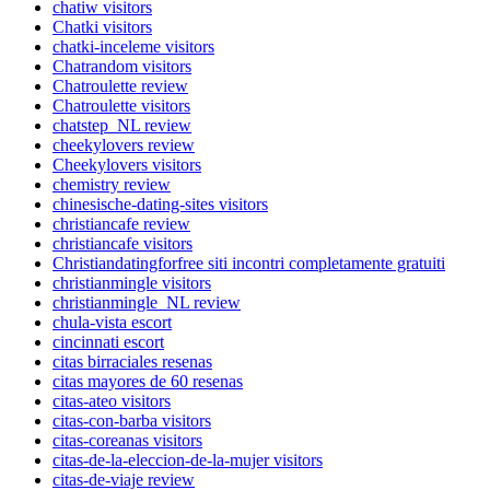
chatiw visitors
Chatki visitors
chatki-inceleme visitors
Chatrandom visitors
Chatroulette review
Chatroulette visitors
chatstep_NL review
cheekylovers review
Cheekylovers visitors
chemistry review
chinesische-dating-sites visitors
christiancafe review
christiancafe visitors
Christiandatingforfree siti incontri completamente gratuiti
christianmingle visitors
christianmingle_NL review
chula-vista escort
cincinnati escort
citas birraciales resenas
citas mayores de 60 resenas
citas-ateo visitors
citas-con-barba visitors
citas-coreanas visitors
citas-de-la-eleccion-de-la-mujer visitors
citas-de-viaje review