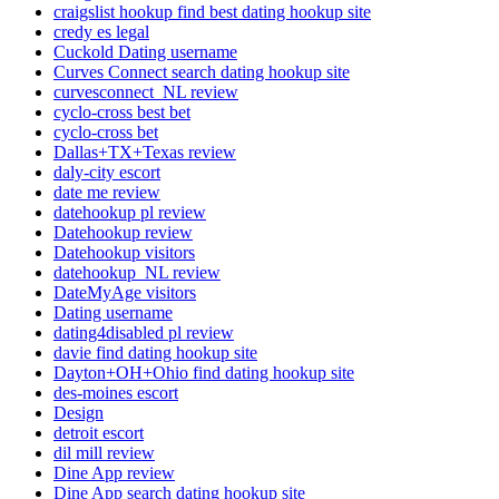
craigslist hookup find best dating hookup site
credy es legal
Cuckold Dating username
Curves Connect search dating hookup site
curvesconnect_NL review
cyclo-cross best bet
cyclo-cross bet
Dallas+TX+Texas review
daly-city escort
date me review
datehookup pl review
Datehookup review
Datehookup visitors
datehookup_NL review
DateMyAge visitors
Dating username
dating4disabled pl review
davie find dating hookup site
Dayton+OH+Ohio find dating hookup site
des-moines escort
Design
detroit escort
dil mill review
Dine App review
Dine App search dating hookup site