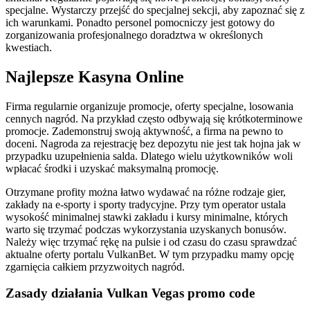
specjalne. Wystarczy przejść do specjalnej sekcji, aby zapoznać się z
ich warunkami. Ponadto personel pomocniczy jest gotowy do
zorganizowania profesjonalnego doradztwa w określonych
kwestiach.
Najlepsze Kasyna Online
Firma regularnie organizuje promocje, oferty specjalne, losowania
cennych nagród. Na przykład często odbywają się krótkoterminowe
promocje. Zademonstruj swoją aktywność, a firma na pewno to
doceni. Nagroda za rejestrację bez depozytu nie jest tak hojna jak w
przypadku uzupełnienia salda. Dlatego wielu użytkowników woli
wpłacać środki i uzyskać maksymalną promocję.
Otrzymane profity można łatwo wydawać na różne rodzaje gier,
zakłady na e-sporty i sporty tradycyjne. Przy tym operator ustala
wysokość minimalnej stawki zakładu i kursy minimalne, których
warto się trzymać podczas wykorzystania uzyskanych bonusów.
Należy więc trzymać rękę na pulsie i od czasu do czasu sprawdzać
aktualne oferty portalu VulkanBet. W tym przypadku mamy opcję
zgarnięcia całkiem przyzwoitych nagród.
Zasady działania Vulkan Vegas promo code