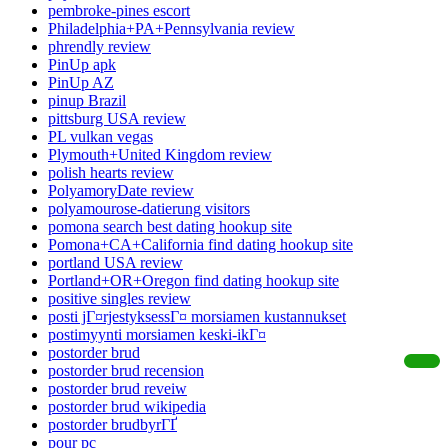
pembroke-pines escort
Philadelphia+PA+Pennsylvania review
phrendly review
PinUp apk
PinUp AZ
pinup Brazil
pittsburg USA review
PL vulkan vegas
Plymouth+United Kingdom review
polish hearts review
PolyamoryDate review
polyamourose-datierung visitors
pomona search best dating hookup site
Pomona+CA+California find dating hookup site
portland USA review
Portland+OR+Oregon find dating hookup site
positive singles review
posti jГ¤rjestyksessГ¤ morsiamen kustannukset
postimyynti morsiamen keski-ikГ¤
postorder brud
postorder brud recension
postorder brud reveiw
postorder brud wikipedia
postorder brudbyrГҐ
pour pc