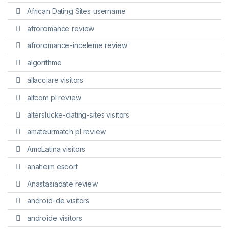
African Dating Sites username
afroromance review
afroromance-inceleme review
algorithme
allacciare visitors
altcom pl review
alterslucke-dating-sites visitors
amateurmatch pl review
AmoLatina visitors
anaheim escort
Anastasiadate review
android-de visitors
androide visitors