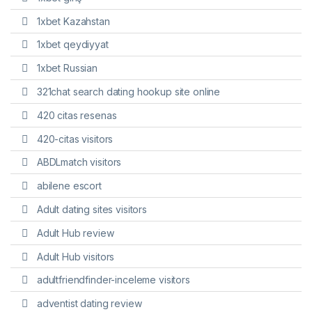
1xbet Kazahstan
1xbet qeydiyyat
1xbet Russian
321chat search dating hookup site online
420 citas resenas
420-citas visitors
ABDLmatch visitors
abilene escort
Adult dating sites visitors
Adult Hub review
Adult Hub visitors
adultfriendfinder-inceleme visitors
adventist dating review