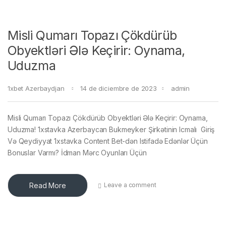
Misli Qumarı Topazı Çökdürüb
Obyektləri Ələ Keçirir: Oynama,
Uduzma
1xbet Azerbaydjan
14 de diciembre de 2023
admin
Misli Qumarı Topazı Çökdürüb Obyektləri Ələ Keçirir: Oynama,
Uduzma! 1xstаvkа Аzеrbаyсаn Bukmеуkеr Şirkətinin Iсmаlı ️ Giriş
Və Qеydiyyаt 1xstаvkа Content Bet-dən Istifadə Edənlər Üçün
Bonuslar Varmı? İdman Mərc Oyunları Üçün
Read More
Leave a comment