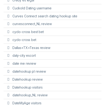
credy es legal
Cuckold Dating username
Curves Connect search dating hookup site
curvesconnect_NL review
cyclo-cross best bet
cyclo-cross bet
Dallas+TX+Texas review
daly-city escort
date me review
datehookup pl review
Datehookup review
Datehookup visitors
datehookup_NL review
DateMyAge visitors