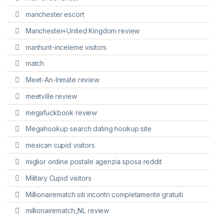
manchester escort
Manchester+United Kingdom review
manhunt-inceleme visitors
match
Meet-An-Inmate review
meetville review
megafuckbook review
Megahookup search dating hookup site
mexican cupid visitors
miglior ordine postale agenzia sposa reddit
Military Cupid visitors
Millionairematch siti incontri completamente gratuiti
millionairematch_NL review