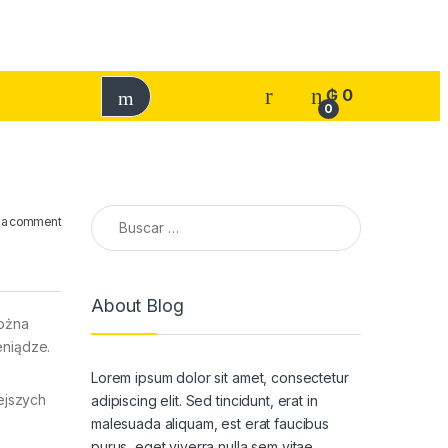
₲
0
0
Buscar:
 a comment
About Blog
można
eniądze.
Lorem ipsum dolor sit amet, consectetur
ejszych
adipiscing elit. Sed tincidunt, erat in
malesuada aliquam, est erat faucibus
purus, eget viverra nulla sem vitae