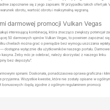
ie zapoznanie się z jego zapisami. W przypadku takich ofert jak 
 warunek obrotu, wartość obrotu i maksymalną wygraną.
ami darmowej promocji Vulkan Vegas
fić jakąś interesującą kombinację, która znacząco zwiększy potencjał z
rującej 50 darmowych spinów Vulkan Vegas, to powinien zapoznać się
 kilku chwilach można grać o pieniądze bez wymogu uiszczania wpłaty
a — dostępna wyłącznie dla użytkowników naszego portalu. Darmowe
 kasyna. Żeby móc je odebrać, należy skorzystać z naszego linku
piny bez depozytu”.
 darmowymi spinami. Doskonała, ponadczasowa oprawa graficzna i kli
e przyjemna. Wszystkie kwestie, które nie zostały opisane w ogólny
ert bonusowych i będą zgodne z ogólnym regulaminem promocji.