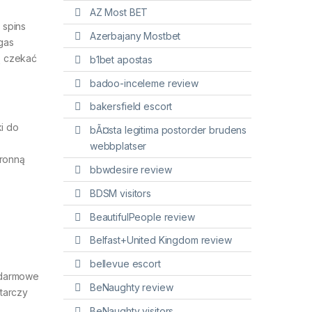
AZ Most BET
 spins
Azerbajany Mostbet
gas
ą czekać
b1bet apostas
badoo-inceleme review
bakersfield escort
i do
bÃ¤sta legitima postorder brudens
webbplatser
tronną
bbwdesire review
BDSM visitors
BeautifulPeople review
Belfast+United Kingdom review
bellevue escort
 darmowe
BeNaughty review
starczy
BeNaughty visitors