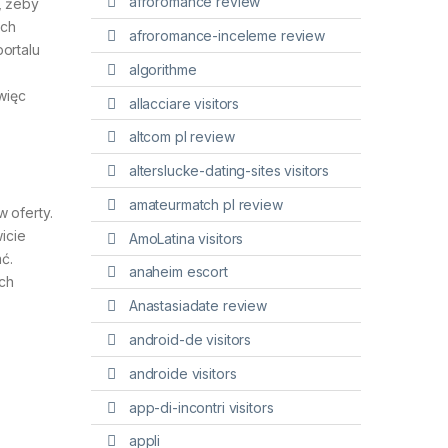
afroromance review
, żeby
ych
afroromance-inceleme review
ortalu
algorithme
więc
allacciare visitors
altcom pl review
alterslucke-dating-sites visitors
amateurmatch pl review
w oferty.
icie
AmoLatina visitors
ć.
anaheim escort
ych
Anastasiadate review
android-de visitors
androide visitors
app-di-incontri visitors
appli