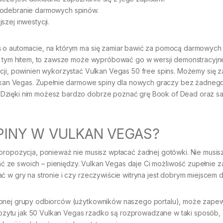
a i odebranie darmowych spinów.
zej inwestycji.
oś o automacie, na którym ma się zamiar bawić za pomocą darmowych
 z tym hitem, to zawsze może wypróbować go w wersji demonstracyjne
kcji, powinien wykorzystać Vulkan Vegas 50 free spins. Możemy się z
 Vulkan Vegas. Zupełnie darmowe spiny dla nowych graczy bez żadneg
. Dzięki nim możesz bardzo dobrze poznać grę Book of Dead oraz s
INY W VULKAN VEGAS?
 propozycja, ponieważ nie musisz wpłacać żadnej gotówki. Nie musis
 ze swoich – pieniędzy. Vulkan Vegas daje Ci możliwość zupełnie 
ć w gry na stronie i czy rzeczywiście witryna jest dobrym miejscem d
ślonej grupy odbiorców (użytkowników naszego portalu), może zape
zytu jak 50 Vulkan Vegas rzadko są rozprowadzane w taki sposób,