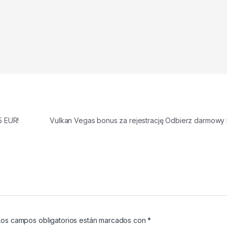
5 EUR!
Vulkan Vegas bonus za rejestrację Odbierz darmow
Los campos obligatorios están marcados con
*