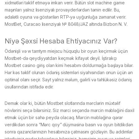
xidmətləri təklif etməyə imkan verir. Bütün slot machine game
maşınları yalnız lisenziyalı provayderlərdən təmin edilir. Bu,
ədalətli oyuna və göstərilən RTP-yə uyğunluğa zəmanət verir.
MostBet, Curacao lisenziyalı № 8048/JAZ altında Bizbon N. V.
Niyə Şəxsi Hesaba Ehtiyacınız Var?
Ödənişli və w tamtym miejscu hüquqlu bir oyun keçirmək üçün
Mostbet-də qeydiyyatdan keçmək kifayət deyil. İştirakçı
Mostbet casino giriş olan kimi hesabını doldurmağa başlaya bilər.
Hər kəs təklif olunan ödəniş sistemləri siyahısından onun üçün ən
optimal olanı seçir. Sayt yalnız məlum, gəlirli və təhlükəsiz ödəniş
üsullarından istifadə edir.
Demək olar ki, bütün Mostbet slotlarında mərclərin müxtəlif
növlərini seçə bilərsiniz. Siz mərci seçəndə mərcin məbləğini daxil
etmək üçün bir sahə peyda olacaq. Mərcin məbləğinə qərar
verdikdən sonra “Mərc qoy” düyməsinə basın və oyun bitdikdən
sonra qazanclarınızın hesabınıza çatmasını gözləyin. Bu addımlar
istədiyiniz qədər təkrarlaya bilərsiniz, həmçinin oyun və rejimləri