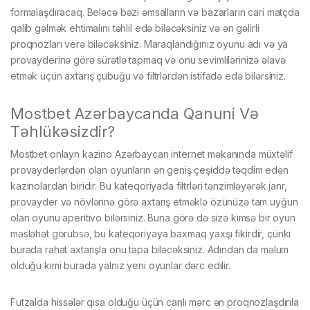
formalaşdıracaq. Beləcə bəzi əmsalların və bazarların cari matçda
qalib gəlmək ehtimalını təhlil edə biləcəksiniz və ən gəlirli
proqnozları verə biləcəksiniz. Maraqlandığınız oyunu adı və ya
provayderinə görə sürətlə tapmaq və onu sevimlilərinizə əlavə
etmək üçün axtarış çubuğu və filtrlərdən istifadə edə bilərsiniz.
Mostbet Azərbaycanda Qanuni Və
Təhlükəsizdir?
Mostbet onlayn kazino Azərbaycan internet məkanında müxtəlif
provayderlərdən olan oyunların ən geniş çeşiddə təqdim edən
kazinolardan biridir. Bu kateqoriyada filtrləri tənzimləyərək janr,
provayder və növlərinə görə axtarış etməklə özünüzə tam uyğun
olan oyunu aperitivo bilərsiniz. Buna görə də sizə kimsə bir oyun
məsləhət görübsə, bu kateqoriyaya baxmaq yaxşı fikirdir, çünki
burada rahat axtarışla onu tapa biləcəksiniz. Adından da məlum
olduğu kimi burada yalnız yeni oyunlar dərc edilir.
Futzalda hissələr qısa olduğu üçün canlı mərc ən proqnozlaşdırıla