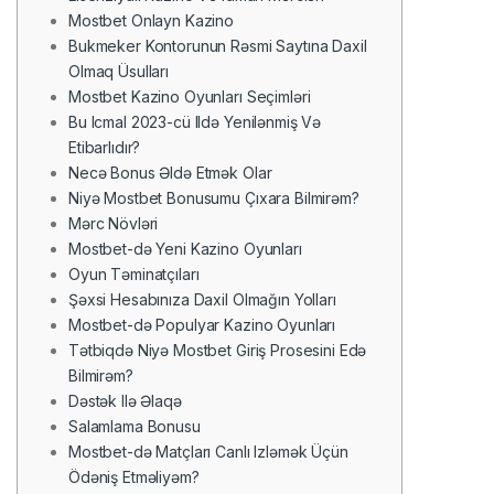
Mostbet Onlayn Kazino
Bukmeker Kontorunun Rəsmi Saytına Daxil
Olmaq Üsulları
Mostbet Kazino Oyunları Seçimləri
Bu Icmal 2023-cü Ildə Yenilənmiş Və
Etibarlıdır?
Necə Bonus Əldə Etmək Olar
Niyə Mostbet Bonusumu Çıxara Bilmirəm?
Mərc Növləri
Mostbet-də Yeni Kazino Oyunları
Oyun Təminatçıları
Şəxsi Hesabınıza Daxil Olmağın Yolları
Mostbet-də Populyar Kazino Oyunları
Tətbiqdə Niyə Mostbet Giriş Prosesini Edə
Bilmirəm?
Dəstək Ilə Əlaqə
Salamlama Bonusu
Mostbet-də Matçları Canlı Izləmək Üçün
Ödəniş Etməliyəm?