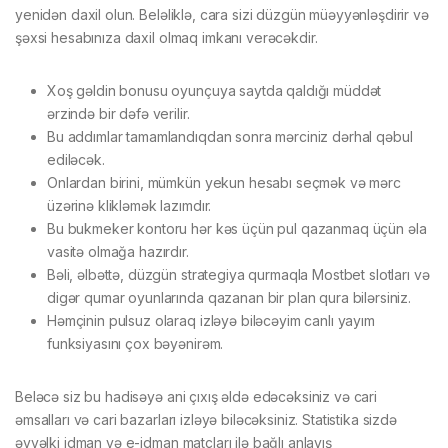
yenidən daxil olun. Beləliklə, cara sizi düzgün müəyyənləşdirir və
şəxsi hesabınıza daxil olmaq imkanı verəcəkdir.
Xoş gəldin bonusu oyunçuya saytda qaldığı müddət
ərzində bir dəfə verilir.
Bu addımlar tamamlandıqdan sonra mərciniz dərhal qəbul
ediləcək.
Onlardan birini, mümkün yekun hesabı seçmək və mərc
üzərinə klikləmək lazımdır.
Bu bukmeker kontoru hər kəs üçün pul qazanmaq üçün əla
vasitə olmağa hazırdır.
Bəli, əlbəttə, düzgün strategiya qurmaqla Mostbet slotları və
digər qumar oyunlarında qazanan bir plan qura bilərsiniz.
Həmçinin pulsuz olaraq izləyə biləcəyim canlı yayım
funksiyasını çox bəyənirəm.
Beləcə siz bu hadisəyə ani çıxış əldə edəcəksiniz və cari
əmsalları və cari bazarları izləyə biləcəksiniz. Statistika sizdə
əvvəlki idman və e-idman matçları ilə bağlı anlayış