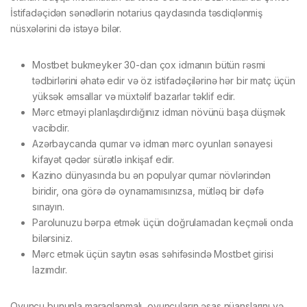
İstifadəçidən sənədlərin notarius qaydasında təsdiqlənmiş
nüsxələrini də istəyə bilər.
Mostbet bukmeyker 30-dan çox idmanın bütün rəsmi
tədbirlərini əhatə edir və öz istifadəçilərinə hər bir matç üçün
yüksək əmsallar və müxtəlif bazarlar təklif edir.
Mərc etməyi planlaşdırdığınız idman növünü başa düşmək
vacibdir.
Azərbaycanda qumar və idman mərc oyunları sənayesi
kifayət qədər sürətlə inkişaf edir.
Kazino dünyasında bu ən populyar qumar növlərindən
biridir, ona görə də oynamamısınızsa, mütləq bir dəfə
sınayın.
Parolunuzu bərpa etmək üçün doğrulamadan keçməli onda
bilərsiniz.
Mərc etmək üçün saytın əsas səhifəsində Mostbet girisi
lazımdır.
Oyunçu bununla maraqlanmalı, oyunçuların əsas nüanslarını və