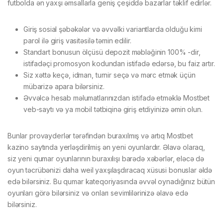
futbolda ən yaxşı əmsallarla geniş çeşiddə bazarlar təklif edirlər.
Giriş sosial şəbəkələr və əvvəlki variantlarda olduğu kimi
parol ilə giriş vasitəsilə təmin edilir.
Standart bonusun ölçüsü depozit məbləğinin 100% -dir,
istifadəçi promosyon kodundan istifadə edərsə, bu faiz artır.
Siz xəttə keçə, idman, turnir seçə və mərc etmək üçün
mübarizə apara bilərsiniz.
Əvvəlcə hesab məlumatlarınızdan istifadə etməklə Mostbet
veb-saytı və ya mobil tətbiqinə giriş etdiyinizə əmin olun.
Bunlar provayderlər tərəfindən buraxılmış və artıq Mostbet
kazino saytında yerləşdirilmiş ən yeni oyunlardır. Əlavə olaraq,
siz yeni qumar oyunlarının buraxılışı barədə xəbərlər, eləcə də
oyun təcrübənizi daha weil yaxşılaşdıracaq xüsusi bonuslar əldə
edə bilərsiniz. Bu qumar kateqoriyasında əvvəl oynadığınız bütün
oyunları görə bilərsiniz və onları sevimlilərinizə əlavə edə
bilərsiniz.