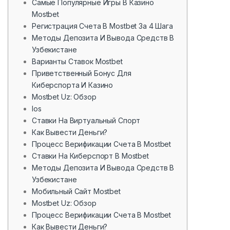
Самые Популярные Игры В Казино
Mostbet
Регистрация Счета В Mostbet За 4 Шага
Методы Депозита И Вывода Средств В
Узбекистане
Варианты Ставок Mostbet
Приветственный Бонус Для
Киберспорта И Казино
Mostbet Uz: Обзор
Ios
Ставки На Виртуальный Спорт
Как Вывести Деньги?
Процесс Верификации Счета В Mostbet
Ставки На Киберспорт В Mostbet
Методы Депозита И Вывода Средств В
Узбекистане
Мобильный Сайт Mostbet
Mostbet Uz: Обзор
Процесс Верификации Счета В Mostbet
Как Вывести Деньги?