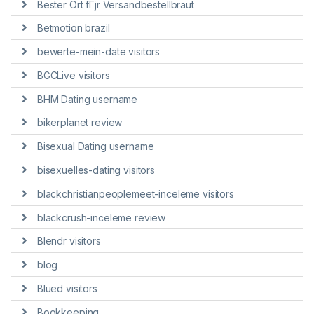
Bester Ort fГјr Versandbestellbraut
Betmotion brazil
bewerte-mein-date visitors
BGCLive visitors
BHM Dating username
bikerplanet review
Bisexual Dating username
bisexuelles-dating visitors
blackchristianpeoplemeet-inceleme visitors
blackcrush-inceleme review
Blendr visitors
blog
Blued visitors
Bookkeeping