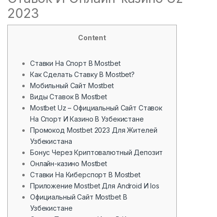
2023
Content
Ставки На Спорт В Mostbet
Как Сделать Ставку В Mostbet?
Мобильный Сайт Mostbet
Виды Ставок В Mostbet
Mostbet Uz – Официальный Сайт Ставок
На Спорт И Казино В Узбекистане
Промокод Mostbet 2023 Для Жителей
Узбекистана
Бонус Через Криптовалютный Депозит
Онлайн-казино Mostbet
Ставки На Киберспорт В Mostbet
Приложение Mostbet Для Android И Ios
Официальный Сайт Mostbet В
Узбекистане