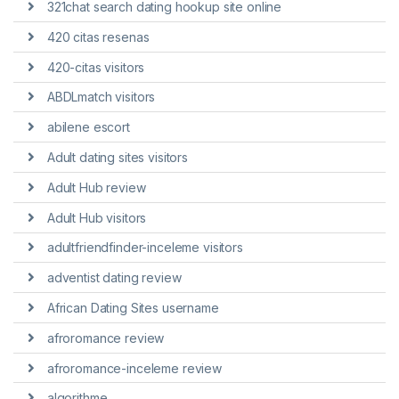
321chat search dating hookup site online
420 citas resenas
420-citas visitors
ABDLmatch visitors
abilene escort
Adult dating sites visitors
Adult Hub review
Adult Hub visitors
adultfriendfinder-inceleme visitors
adventist dating review
African Dating Sites username
afroromance review
afroromance-inceleme review
algorithme