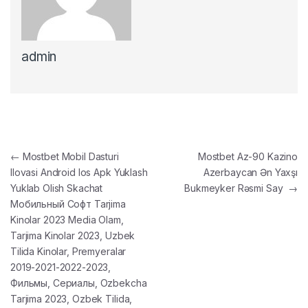
admin
Navegación de entradas
←
Mostbet Mobil Dasturi
Mostbet Az-90 Kazino
Ilovasi Android Ios Apk Yuklash
Azerbaycan Ən Yaxşı
Yuklab Olish Skachat
Bukmeyker Rəsmi Say
→
Мобильный Софт Tarjima
Kinolar 2023 Media Olam,
Tarjima Kinolar 2023, Uzbek
Tilida Kinolar, Premyeralar
2019-2021-2022-2023,
Фильмы, Сериалы, Ozbekcha
Tarjima 2023, Ozbek Tilida,