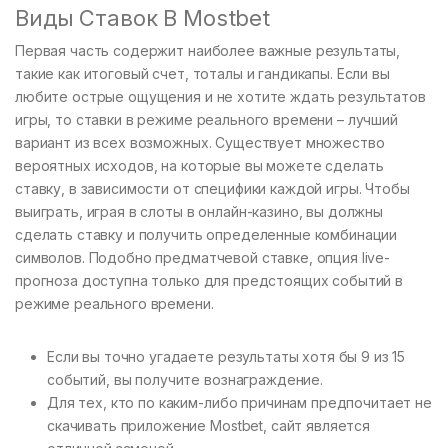
Виды Ставок В Mostbet
Первая часть содержит наиболее важные результаты,
такие как итоговый счет, тоталы и гандикапы. Если вы
любите острые ощущения и не хотите ждать результатов
игры, то ставки в режиме реального времени – лучший
вариант из всех возможных. Существует множество
вероятных исходов, на которые вы можете сделать
ставку, в зависимости от специфики каждой игры. Чтобы
выиграть, играя в слоты в онлайн-казино, вы должны
сделать ставку и получить определенные комбинации
символов. Подобно предматчевой ставке, опция live-
прогноза доступна только для предстоящих событий в
режиме реального времени.
Если вы точно угадаете результаты хотя бы 9 из 15
событий, вы получите вознаграждение.
Для тех, кто по каким-либо причинам предпочитает не
скачивать приложение Mostbet, сайт является