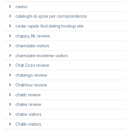
casino
cataloghi di sposi per corrispondenza
cedar rapids find dating hookup site
chappy_NL review
charmdate visitors
charmdate-inceleme visitors
Chat Zozo review
chatango review
ChatHour review
chatib review
chatiw review
chatiw visitors
Chatki visitors