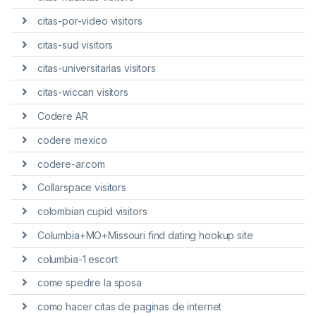
citas-por-video visitors
citas-sud visitors
citas-universitarias visitors
citas-wiccan visitors
Codere AR
codere mexico
codere-ar.com
Collarspace visitors
colombian cupid visitors
Columbia+MO+Missouri find dating hookup site
columbia-1 escort
come spedire la sposa
como hacer citas de paginas de internet