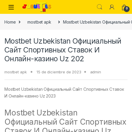
Skip to navigation
Skip to content
0
Home
mostbet apk
Mostbet Uzbekistan Официальный
Mostbet Uzbekistan Официальный
Сайт Спортивных Ставок И
Онлайн-казино Uz 202
mostbet apk
15 de diciembre de 2023
admin
Mostbet Uzbekistan Официальный Сайт Спортивных Ставок
И Онлайн-казино Uz 2023
Mostbet Uzbekistan
Официальный Сайт Спортивных
Ставок И Онлайн-казино Uz