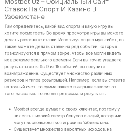
Mostbet Uz – Официальный Сайт
Ставок На Спорт И Казино В
Узбекистане
Там определитесь, какой вид спорта и какую игру вы
хотите посмотреть. Во время просмотра игры вы можете
делать различные ставки. Используя опцию мультибет, вы
также можете делать ставки на ряд событий, которые
транслируются в прямом эфире, чтобы все могли видеть
их в режиме реального времени. Если вы точно угадаете
результаты хотя бы 9 из 15 событий, вы получите
вознаграждение. Существует множество различных
размеров и типов розыгрышей. Например, если вы ставите
на точный счет, то сумма вашего выигрыша зависит от
того, насколько точно вы предсказали результат.
Mostbet всегда думает о своих клиентах, поэтому у
них есть широкий спектр бонусов и акций, которыми
могут воспользоваться игроки из Узбекистана.
Существует множество вероятных исходов, на