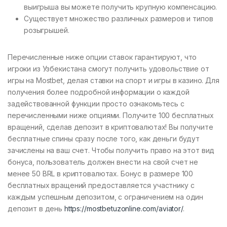
выигрыша вы можете получить крупную компенсацию.
Существует множество различных размеров и типов
розыгрышей.
Перечисленные ниже опции ставок гарантируют, что
игроки из Узбекистана смогут получить удовольствие от
игры на Mostbet, делая ставки на спорт и игры в казино. Для
получения более подробной информации о каждой
задействованной функции просто ознакомьтесь с
перечисленными ниже опциями. Получите 100 бесплатных
вращений, сделав депозит в криптовалютах! Вы получите
бесплатные спины сразу после того, как деньги будут
зачислены на ваш счет. Чтобы получить право на этот вид
бонуса, пользователь должен внести на свой счет не
менее 50 BRL в криптовалютах. Бонус в размере 100
бесплатных вращений предоставляется участнику с
каждым успешным депозитом, с ограничением на один
депозит в день
https://mostbetuzonline.com/aviator/
.