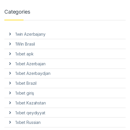
Categories
1win Azerbajany
1Win Brasil
1xbet apk
1xbet Azerbajan
1xbet Azerbaydjan
1xbet Brazil
1xbet giriş
1xbet Kazahstan
1xbet qeydiyyat
1xbet Russian