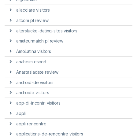
allacciare visitors
altcom pl review
alterslucke-dating-sites visitors
amateurmatch pl review
AmoLatina visitors
anaheim escort
Anastasiadate review
android-de visitors
androide visitors
app-di-incontri visitors
appli
appli rencontre
applications-de-rencontre visitors