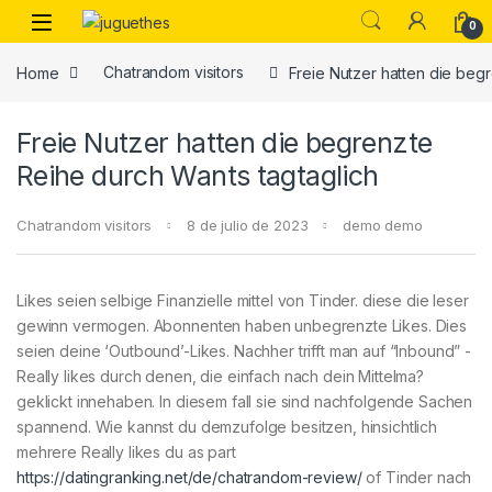
Skip to navigation
Skip to content
0
Home
Chatrandom visitors
Freie Nutzer hatten die beg
Freie Nutzer hatten die begrenzte
Reihe durch Wants tagtaglich
Chatrandom visitors
8 de julio de 2023
demo demo
Likes seien selbige Finanzielle mittel von Tinder. diese die leser
gewinn vermogen. Abonnenten haben unbegrenzte Likes. Dies
seien deine ‘Outbound’-Likes. Nachher trifft man auf “Inbound” -
Really likes durch denen, die einfach nach dein Mittelma?
geklickt innehaben. In diesem fall sie sind nachfolgende Sachen
spannend. Wie kannst du demzufolge besitzen, hinsichtlich
mehrere Really likes du as part
https://datingranking.net/de/chatrandom-review/
of Tinder nach