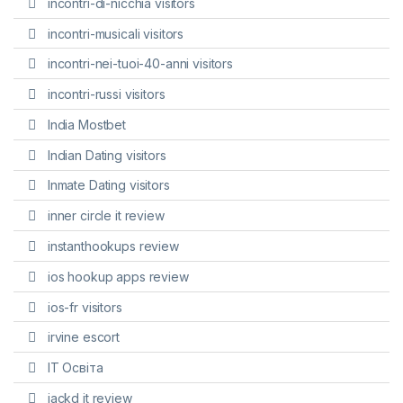
incontri-di-nicchia visitors
incontri-musicali visitors
incontri-nei-tuoi-40-anni visitors
incontri-russi visitors
India Mostbet
Indian Dating visitors
Inmate Dating visitors
inner circle it review
instanthookups review
ios hookup apps review
ios-fr visitors
irvine escort
IT Освіта
jackd it review