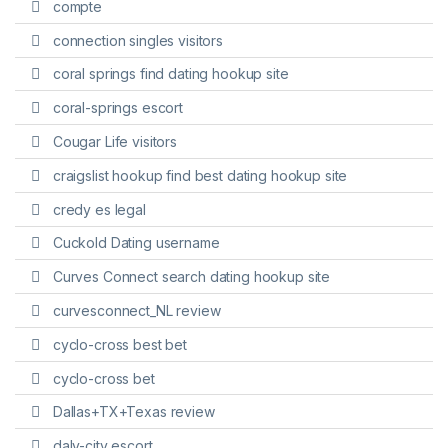
compte
connection singles visitors
coral springs find dating hookup site
coral-springs escort
Cougar Life visitors
craigslist hookup find best dating hookup site
credy es legal
Cuckold Dating username
Curves Connect search dating hookup site
curvesconnect_NL review
cyclo-cross best bet
cyclo-cross bet
Dallas+TX+Texas review
daly-city escort