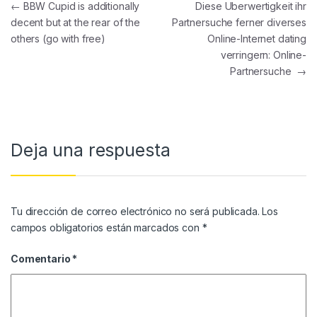
Navegación de entradas
←
BBW Cupid is additionally
Diese Uberwertigkeit ihr
decent but at the rear of the
Partnersuche ferner diverses
others (go with free)
Online-Internet dating
verringern: Online-
Partnersuche
→
Deja una respuesta
Tu dirección de correo electrónico no será publicada.
Los
campos obligatorios están marcados con
*
Comentario
*