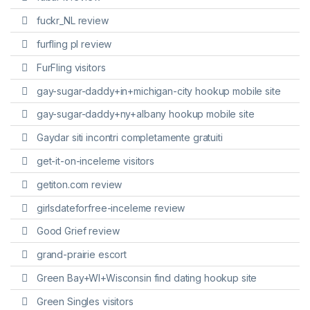
fuckr_NL review
furfling pl review
FurFling visitors
gay-sugar-daddy+in+michigan-city hookup mobile site
gay-sugar-daddy+ny+albany hookup mobile site
Gaydar siti incontri completamente gratuiti
get-it-on-inceleme visitors
getiton.com review
girlsdateforfree-inceleme review
Good Grief review
grand-prairie escort
Green Bay+WI+Wisconsin find dating hookup site
Green Singles visitors