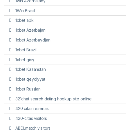
1win Azerbajany
1Win Brasil
1xbet apk
1xbet Azerbajan
1xbet Azerbaydjan
1xbet Brazil
1xbet giriş
1xbet Kazahstan
1xbet qeydiyyat
1xbet Russian
321chat search dating hookup site online
420 citas resenas
420-citas visitors
ABDLmatch visitors