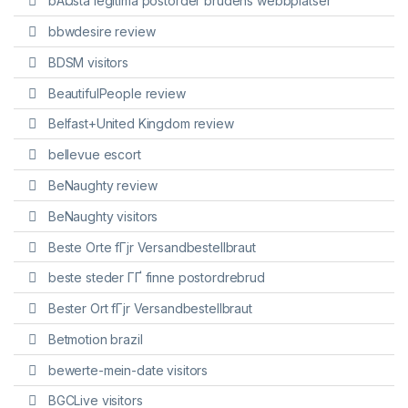
bÃ¤sta legitima postorder brudens webbplatser
bbwdesire review
BDSM visitors
BeautifulPeople review
Belfast+United Kingdom review
bellevue escort
BeNaughty review
BeNaughty visitors
Beste Orte fГјr Versandbestellbraut
beste steder ГҐ finne postordrebrud
Bester Ort fГјr Versandbestellbraut
Betmotion brazil
bewerte-mein-date visitors
BGCLive visitors