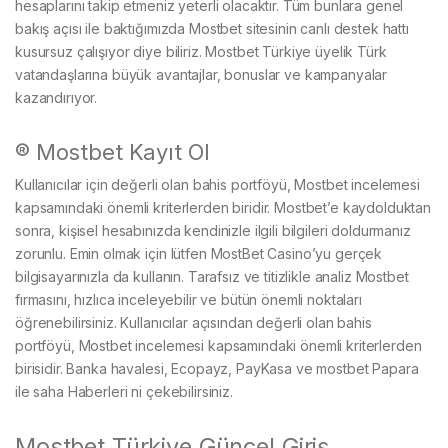
hesaplarını takip etmeniz yeterli olacaktır. Tüm bunlara genel
bakış açısı ile baktığımızda Mostbet sitesinin canlı destek hattı
kusursuz çalışıyor diye biliriz. Mostbet Türkiye üyelik Türk
vatandaşlarına büyük avantajlar, bonuslar ve kampanyalar
kazandırıyor.
®️ Mostbet Kayıt Ol
Kullanıcılar için değerli olan bahis portföyü, Mostbet incelemesi
kapsamındaki önemli kriterlerden biridir. Mostbet’e kaydolduktan
sonra, kişisel hesabınızda kendinizle ilgili bilgileri doldurmanız
zorunlu. Emin olmak için lütfen MostBet Casino’yu gerçek
bilgisayarınızla da kullanın. Tarafsız ve titizlikle analiz Mostbet
fırmasını, hızlıca inceleyebilir ve bütün önemli noktaları
öğrenebilirsiniz. Kullanıcılar açısından değerli olan bahis
portföyü, Mostbet incelemesi kapsamındaki önemli kriterlerden
birisidir. Banka havalesi, Ecopayz, PayKasa ve mostbet Papara
ile saha Haberleri ni çekebilirsiniz.
Mostbet Türkiye Güncel Giriş