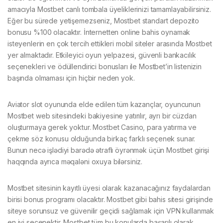
amacıyla Mostbet canlı tombala üyeliklerinizi tamamlayabilirsiniz.
Eğer bu sürede yetişemezseniz, Mostbet standart depozito
bonusu %100 olacaktır. İnternetten online bahis oynamak
isteyenlerin en çok tercih ettikleri mobil siteler arasında Mostbet
yer almaktadır. Etkileyici oyun yelpazesi, güvenli bankacılık
seçenekleri ve ödüllendirici bonusları ile Mostbet’in listenizin
başında olmaması için hiçbir neden yok.
Aviator slot oyununda elde edilen tüm kazançlar, oyuncunun
Mostbet web sitesindeki bakiyesine yatırılır, ayrı bir cüzdan
oluşturmaya gerek yoktur. Mostbet Casino, para yatırma ve
çekme söz konusu olduğunda birkaç farklı seçenek sunar.
Bunun necə işlədiyi barədə ətraflı öyrənmək üçün Mostbet girişi
haqqında ayrıca məqaləni oxuya bilərsiniz.
Mostbet sitesinin kayıtlı üyesi olarak kazanacağınız faydalardan
birisi bonus programı olacaktır. Mostbet gibi bahis sitesi girişinde
siteye sorunsuz ve güvenilir geçidi sağlamak için VPN kullanmak
en iyi seçenektir. Mostbet tüm bu konularda başarılı olarak