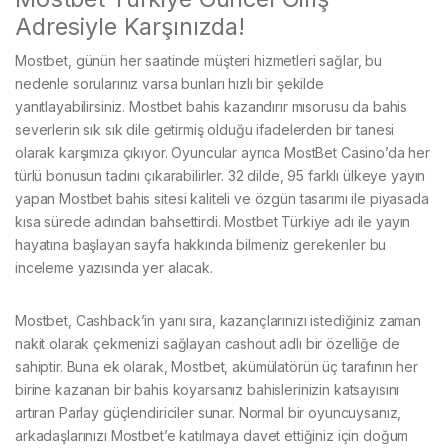
Adresiyle Karşınızda!
Mostbet, günün her saatinde müşteri hizmetleri sağlar, bu
nedenle sorularınız varsa bunları hızlı bir şekilde
yanıtlayabilirsiniz. Mostbet bahis kazandırır mısorusu da bahis
severlerin sık sık dile getirmiş olduğu ifadelerden bir tanesi
olarak karşımıza çıkıyor. Oyuncular ayrıca MostBet Casino’da her
türlü bonusun tadını çıkarabilirler. 32 dilde, 95 farklı ülkeye yayın
yapan Mostbet bahis sitesi kaliteli ve özgün tasarımı ile piyasada
kısa sürede adından bahsettirdi. Mostbet Türkiye adı ile yayın
hayatına başlayan sayfa hakkında bilmeniz gerekenler bu
inceleme yazısında yer alacak.
Mostbet, Cashback’in yanı sıra, kazançlarınızı istediğiniz zaman
nakit olarak çekmenizi sağlayan cashout adlı bir özelliğe de
sahiptir. Buna ek olarak, Mostbet, akümülatörün üç tarafının her
birine kazanan bir bahis koyarsanız bahislerinizin katsayısını
artıran Parlay güçlendiriciler sunar. Normal bir oyuncuysanız,
arkadaşlarınızı Mostbet’e katılmaya davet ettiğiniz için doğum