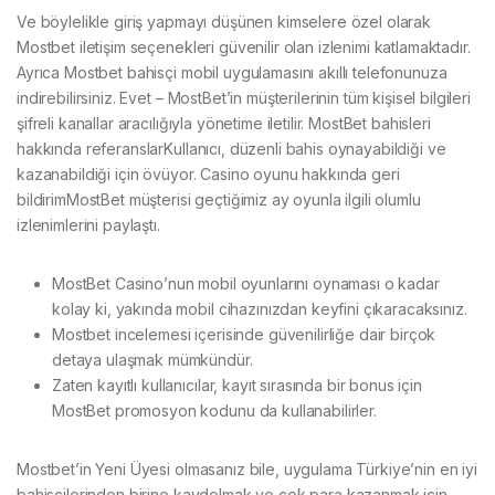
Ve böylelikle giriş yapmayı düşünen kimselere özel olarak
Mostbet iletişim seçenekleri güvenilir olan izlenimi katlamaktadır.
Ayrıca Mostbet bahisçi mobil uygulamasını akıllı telefonunuza
indirebilirsiniz. Evet – MostBet’in müşterilerinin tüm kişisel bilgileri
şifreli kanallar aracılığıyla yönetime iletilir. MostBet bahisleri
hakkında referanslarKullanıcı, düzenli bahis oynayabildiği ve
kazanabildiği için övüyor. Casino oyunu hakkında geri
bildirimMostBet müşterisi geçtiğimiz ay oyunla ilgili olumlu
izlenimlerini paylaştı.
MostBet Casino’nun mobil oyunlarını oynaması o kadar
kolay ki, yakında mobil cihazınızdan keyfini çıkaracaksınız.
Mostbet incelemesi içerisinde güvenilirliğe dair birçok
detaya ulaşmak mümkündür.
Zaten kayıtlı kullanıcılar, kayıt sırasında bir bonus için
MostBet promosyon kodunu da kullanabilirler.
Mostbet’in Yeni Üyesi olmasanız bile, uygulama Türkiye’nin en iyi
bahisçilerinden birine kaydolmak ve çok para kazanmak için