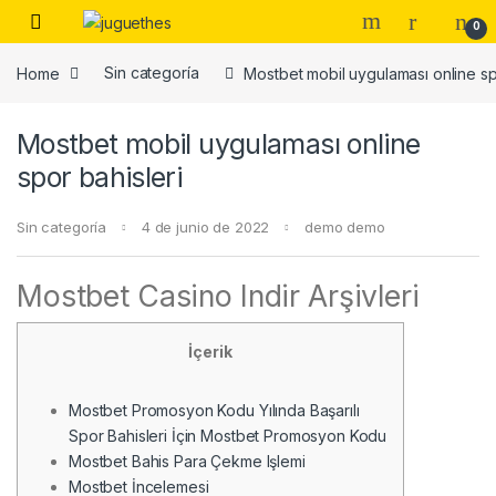
Skip to navigation
Skip to content
0
Home
Sin categoría
Mostbet mobil uygulaması online sp
Mostbet mobil uygulaması online
spor bahisleri
Sin categoría
4 de junio de 2022
demo demo
Mostbet Casino Indir Arşivleri
İçerik
Mostbet Promosyon Kodu Yılında Başarılı
Spor Bahisleri İçin Mostbet Promosyon Kodu
Mostbet Bahis Para Çekme Işlemi
Mostbet İncelemesi