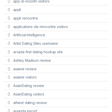
app-di-incontri visitors
appli
appli rencontre
applications-de-rencontre visitors
Artificial Intelligence
Artist Dating Sites username
arvada find dating hookup site
Ashley Madison review
asiame review
asiame visitors
AsianDating review
AsianDating visitors
atheist dating review
augusta escort