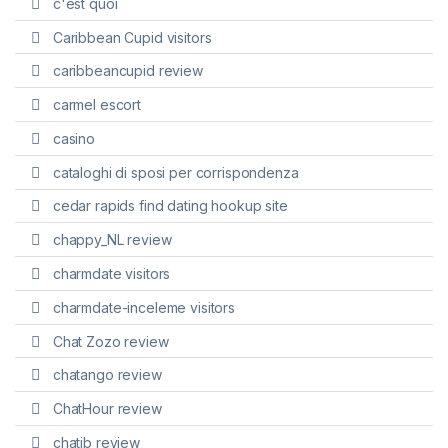
c'est quoi
Caribbean Cupid visitors
caribbeancupid review
carmel escort
casino
cataloghi di sposi per corrispondenza
cedar rapids find dating hookup site
chappy_NL review
charmdate visitors
charmdate-inceleme visitors
Chat Zozo review
chatango review
ChatHour review
chatib review