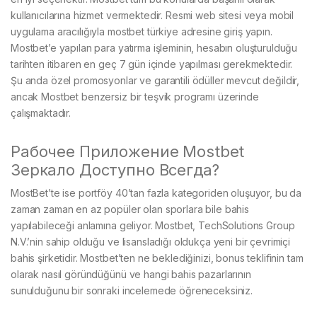
kullanıcılarına hizmet vermektedir. Resmi web sitesi veya mobil
uygulama aracılığıyla mostbet türkiye adresine giriş yapın.
Mostbet’e yapılan para yatırma işleminin, hesabın oluşturulduğu
tarihten itibaren en geç 7 gün içinde yapılması gerekmektedir.
Şu anda özel promosyonlar ve garantili ödüller mevcut değildir,
ancak Mostbet benzersiz bir teşvik programı üzerinde
çalışmaktadır.
Рабочее Приложение Mostbet
Зеркало Доступно Всегда?
MostBet’te ise portföy 40’tan fazla kategoriden oluşuyor, bu da
zaman zaman en az popüler olan sporlara bile bahis
yapılabileceği anlamına geliyor. Mostbet, TechSolutions Group
N.V.’nin sahip olduğu ve lisansladığı oldukça yeni bir çevrimiçi
bahis şirketidir. Mostbet’ten ne beklediğinizi, bonus teklifinin tam
olarak nasıl göründüğünü ve hangi bahis pazarlarının
sunulduğunu bir sonraki incelemede öğreneceksiniz.