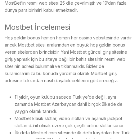
MostBet’in resmi web sitesi 25 dile çevrilmiştir ve 19’dan fazla
dünya para birimini kabul etmektedir.
Mostbet İncelemesi
Hoş geldin bonus hemen hemen her casino vebsitesinde vardır
ancak Mostbet sitesi aralarından en büyük hoş geldin bonus
veren sitelerden birincisidir. Yani Mostbet güncel giriş sitesine
giriş yapmak için bu siteye bağlı bir bahis sitesinin resmi web
sitesinin adresi bulunmalı ve tıklanmalıdır. Bizler de
kullanıcılarımıza bu konuda yardımcı olarak Mostbet giriş
adresine tekrardan nasıl ulaşabileceklerini göstereceğiz.
11 yıldır, oyun kulübü sadece Türkiye’de değil, aynı
zamanda Mostbet Azerbaycan dahil birçok ülkede de
yaygın olarak tanındı.
Mostbet klasik slotlar, video slotları ve aşamalı jackpot
slotları dahil olmak üzere çok çeşitli online slotlar sunar.
İlk defa Mostbet.com sitesinde ilk defa kaydolan her Türk