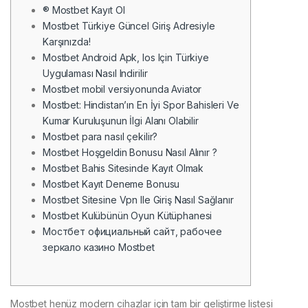
®️ Mostbet Kayıt Ol
Mostbet Türkiye Güncel Giriş Adresiyle
Karşınızda!
Mostbet Android Apk, Ios Için Türkiye
Uygulaması Nasıl Indirilir
Mostbet mobil versiyonunda Aviator
Mostbet: Hindistan’ın En İyi Spor Bahisleri Ve
Kumar Kuruluşunun İlgi Alanı Olabilir
Mostbet para nasıl çekilir?
Mostbet Hoşgeldin Bonusu Nasıl Alınır ?
Mostbet Bahis Sitesinde Kayıt Olmak
Mostbet Kayıt Deneme Bonusu
Mostbet Sitesine Vpn Ile Giriş Nasıl Sağlanır
Mostbet Kulübünün Oyun Kütüphanesi
Мостбет официальный сайт, рабочее
зеркало казино Mostbet
Mostbet henüz modern cihazlar için tam bir geliştirme listesi