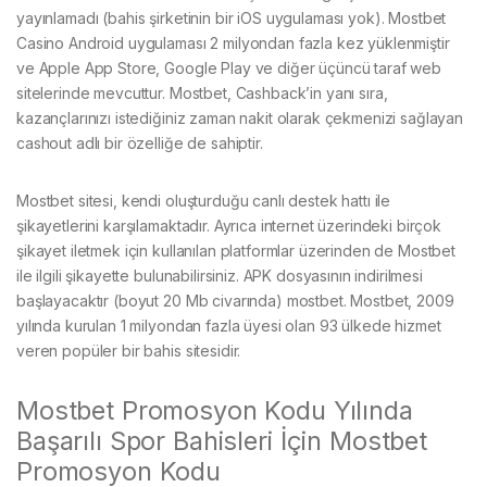
yayınlamadı (bahis şirketinin bir iOS uygulaması yok). Mostbet
Casino Android uygulaması 2 milyondan fazla kez yüklenmiştir
ve Apple App Store, Google Play ve diğer üçüncü taraf web
sitelerinde mevcuttur. Mostbet, Cashback’in yanı sıra,
kazançlarınızı istediğiniz zaman nakit olarak çekmenizi sağlayan
cashout adlı bir özelliğe de sahiptir.
Mostbet sitesi, kendi oluşturduğu canlı destek hattı ile
şikayetlerini karşılamaktadır. Ayrıca internet üzerindeki birçok
şikayet iletmek için kullanılan platformlar üzerinden de Mostbet
ile ilgili şikayette bulunabilirsiniz. APK dosyasının indirilmesi
başlayacaktır (boyut 20 Mb civarında) mostbet. Mostbet, 2009
yılında kurulan 1 milyondan fazla üyesi olan 93 ülkede hizmet
veren popüler bir bahis sitesidir.
Mostbet Promosyon Kodu Yılında
Başarılı Spor Bahisleri İçin Mostbet
Promosyon Kodu