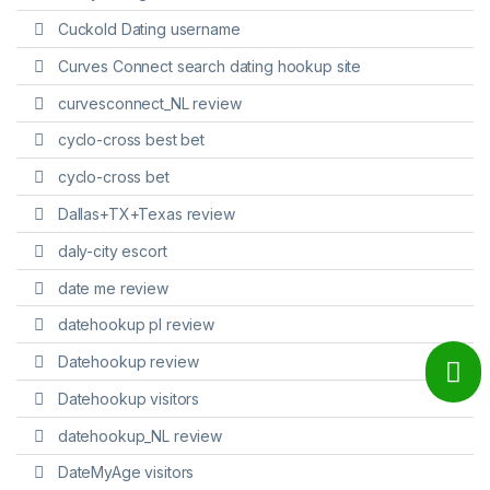
Cuckold Dating username
Curves Connect search dating hookup site
curvesconnect_NL review
cyclo-cross best bet
cyclo-cross bet
Dallas+TX+Texas review
daly-city escort
date me review
datehookup pl review
Datehookup review
Datehookup visitors
datehookup_NL review
DateMyAge visitors