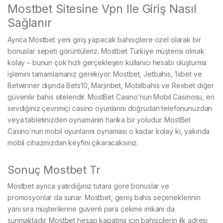
Mostbet Sitesine Vpn Ile Giriş Nasıl
Sağlanır
Ayrıca Mostbet yeni giriş yapacak bahisçilere özel olarak bir
bonuslar sepeti görüntüleriz. Mostbet Türkiye müşterisi olmak
kolay – bunun çok hızlı gerçekleşen kullanıcı hesabı oluşturma
işlemini tamamlamanız gerekiyor. Mostbet, Jetbahis, 1xbet ve
Betwinner dışında Bets10, Marjinbet, Mobilbahis ve Rexbet diğer
güvenilir bahis siteleridir. MostBet Casino’nun Mobil Casinosu, en
sevdiğiniz çevrimiçi casino oyunlarını doğrudan telefonunuzdan
veya tabletinizden oynamanın harika bir yoludur. MostBet
Casino’nun mobil oyunlarını oynaması o kadar kolay ki, yakında
mobil cihazınızdan keyfini çıkaracaksınız.
Sonuç Mostbet Tr
Mostbet ayrıca yatırdığınız tutara göre bonuslar ve
promosyonlar da sunar. Mostbet, geniş bahis seçeneklerinin
yanı sıra müşterilerine güvenli para çekme imkanı da
sunmaktadır. Mostbet hesap kapatma için bahisçilerin ilk adresi