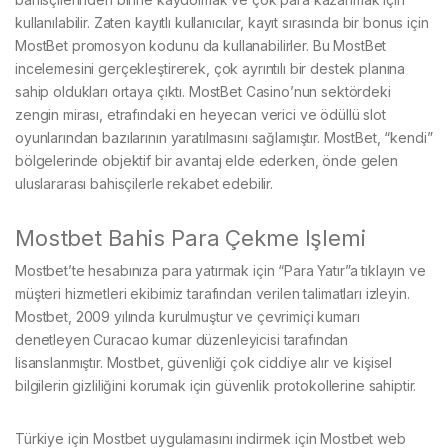
kullanılabilir. Zaten kayıtlı kullanıcılar, kayıt sırasında bir bonus için
MostBet promosyon kodunu da kullanabilirler. Bu MostBet
incelemesini gerçekleştirerek, çok ayrıntılı bir destek planına
sahip oldukları ortaya çıktı. MostBet Casino’nun sektördeki
zengin mirası, etrafındaki en heyecan verici ve ödüllü slot
oyunlarından bazılarının yaratılmasını sağlamıştır. MostBet, “kendi”
bölgelerinde objektif bir avantaj elde ederken, önde gelen
uluslararası bahisçilerle rekabet edebilir.
Mostbet Bahis Para Çekme Işlemi
Mostbet’te hesabınıza para yatırmak için “Para Yatır”a tıklayın ve
müşteri hizmetleri ekibimiz tarafından verilen talimatları izleyin.
Mostbet, 2009 yılında kurulmuştur ve çevrimiçi kumarı
denetleyen Curacao kumar düzenleyicisi tarafından
lisanslanmıştır. Mostbet, güvenliği çok ciddiye alır ve kişisel
bilgilerin gizliliğini korumak için güvenlik protokollerine sahiptir.
Türkiye için Mostbet uygulamasını indirmek için Mostbet web