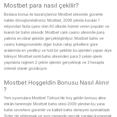
Mostbet para nasıl çekilir?
Bedava bonus ile kazançlarınızı Mostbet sitesinde güvenle
nakite dönüştürebilirsiniz. Mostbet, 2009 yılında kurulan 1
milyondan fazla üyesi olan 93 ülkede hizmet veren popüler ve
lisanslı bir bahis sitesidir. Mostbet canlı casino sitesinde para
yatırma en ideal şekilde gerçekleştiriliyor. Mostbet bahis ve
casino kategorisindeki diğer bütün rakip şirketlere göre
aralarında en yenilikçi ve hızlı bir şekilde bu işlemleri yapan diye
biliniyor. Mostbet isimli bahis sitesinden para 3 çekim işlemi
yapmama rağmen 2 çekim işlemim gerçekleşti ve 3 hesapta
ödendi olarak gözüküyor.
Mostbet Hoşgeldin Bonusu Nasıl Alınır
?
Yeni oyunculara Mostbet Türkiye’de hoş geldin bonusu alma
imkânı tanınmıştır. Mostbet bahis sitesi 2009 yılından bu yana
bahis severlere güvenilir ve kaliteli bahis deneyimi sunmaktadır.
Sizler de eğlenmek ve aynı zamanda gerçek paraları kazanmak