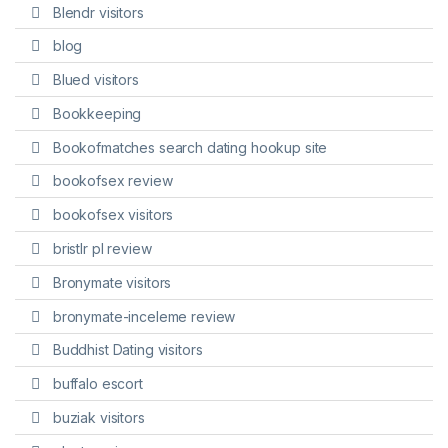
Blendr visitors
blog
Blued visitors
Bookkeeping
Bookofmatches search dating hookup site
bookofsex review
bookofsex visitors
bristlr pl review
Bronymate visitors
bronymate-inceleme review
Buddhist Dating visitors
buffalo escort
buziak visitors