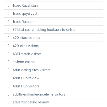
1xbet Kazahstan
1xbet qeydiyyat
1xbet Russian
321chat search dating hookup site online
420 citas resenas
420-citas visitors
ABDLmatch visitors
abilene escort
Adult dating sites visitors
Adult Hub review
Adult Hub visitors
adultfriendfinder-inceleme visitors
adventist dating review