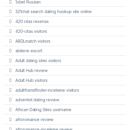
1xbet Russian
321chat search dating hookup site online
420 citas resenas
420-citas visitors
ABDLmatch visitors
abilene escort
Adult dating sites visitors
Adult Hub review
Adult Hub visitors
adultfriendfinder-inceleme visitors
adventist dating review
African Dating Sites username
afroromance review
afroromance-inceleme review