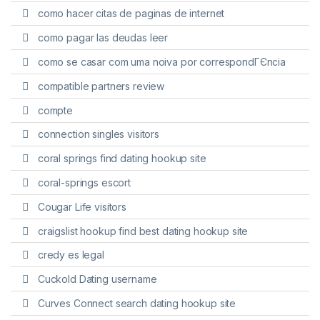
como hacer citas de paginas de internet
como pagar las deudas leer
como se casar com uma noiva por correspondГЄncia
compatible partners review
compte
connection singles visitors
coral springs find dating hookup site
coral-springs escort
Cougar Life visitors
craigslist hookup find best dating hookup site
credy es legal
Cuckold Dating username
Curves Connect search dating hookup site