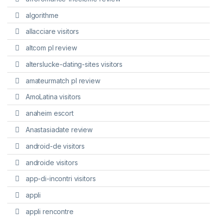
algorithme
allacciare visitors
altcom pl review
alterslucke-dating-sites visitors
amateurmatch pl review
AmoLatina visitors
anaheim escort
Anastasiadate review
android-de visitors
androide visitors
app-di-incontri visitors
appli
appli rencontre