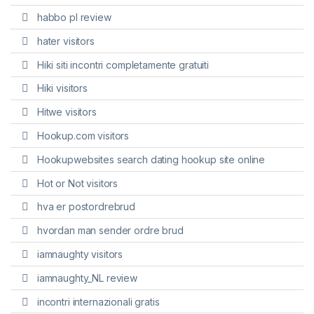
habbo pl review
hater visitors
Hiki siti incontri completamente gratuiti
Hiki visitors
Hitwe visitors
Hookup.com visitors
Hookupwebsites search dating hookup site online
Hot or Not visitors
hva er postordrebrud
hvordan man sender ordre brud
iamnaughty visitors
iamnaughty_NL review
incontri internazionali gratis