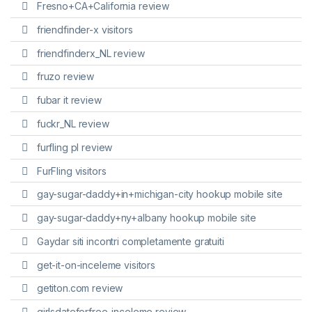
Fresno+CA+California review
friendfinder-x visitors
friendfinderx_NL review
fruzo review
fubar it review
fuckr_NL review
furfling pl review
FurFling visitors
gay-sugar-daddy+in+michigan-city hookup mobile site
gay-sugar-daddy+ny+albany hookup mobile site
Gaydar siti incontri completamente gratuiti
get-it-on-inceleme visitors
getiton.com review
girlsdateforfree-inceleme review