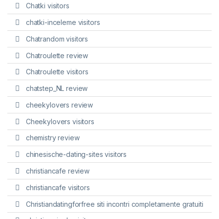
Chatki visitors
chatki-inceleme visitors
Chatrandom visitors
Chatroulette review
Chatroulette visitors
chatstep_NL review
cheekylovers review
Cheekylovers visitors
chemistry review
chinesische-dating-sites visitors
christiancafe review
christiancafe visitors
Christiandatingforfree siti incontri completamente gratuiti