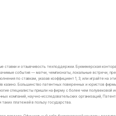
ые ставки и отзывчивость техподдержки. Букмекерская контор
начимые события — матчи, чемпионаты, локальные встречи, пр
нения по ставкам, указав коэффициент 1, 3, или играйте на эт
айв казино. Большинство патентных поверенных и юристов фир
Многие специалисты пришли на фирму с более чем полувековой 
нных компаний, научно-исследовательских организаций, Патен
таких платежей в пользу государства.
вого портала. Официальный сайт букмекерской конторы доступе