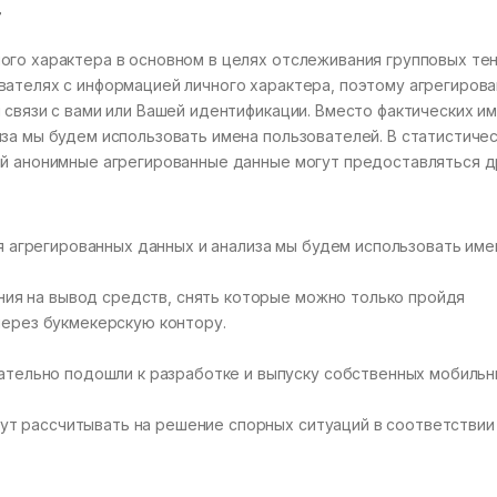
т
ого характера в основном в целях отслеживания групповых те
вателях с информацией личного характера, поэтому агрегиров
 связи с вами или Вашей идентификации. Вместо фактических им
за мы будем использовать имена пользователей. В статистиче
ий анонимные агрегированные данные могут предоставляться д
я агрегированных данных и анализа мы будем использовать име
ния на вывод средств, снять которые можно только пройдя
ерез букмекерскую контору.
ательно подошли к разработке и выпуску собственных мобиль
гут рассчитывать на решение спорных ситуаций в соответствии