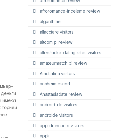
afroromance review
afroromance-inceleme review
algorithme
allacciare visitors
altcom pl review
alterslucke-dating-sites visitors
amateurmatch pl review
AmoLatina visitors
а
anaheim escort
емьер-
и деньги
Anastasiadate review
мы имеют
android-de visitors
историей
тных
androide visitors
app-di-incontri visitors
appli
н на