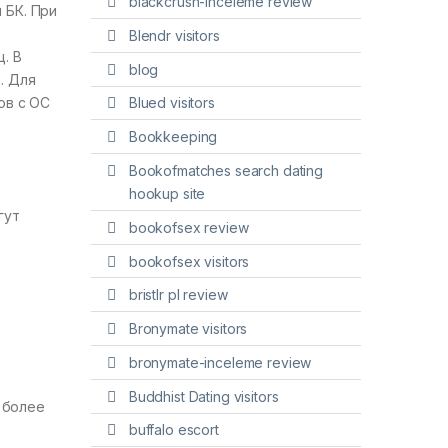
blackcrush-inceleme review
 БК. При
Blendr visitors
. В
blog
. Для
ов с ОС
Blued visitors
Bookkeeping
Bookofmatches search dating
hookup site
гут
bookofsex review
bookofsex visitors
bristlr pl review
Bronymate visitors
bronymate-inceleme review
Buddhist Dating visitors
 более
buffalo escort