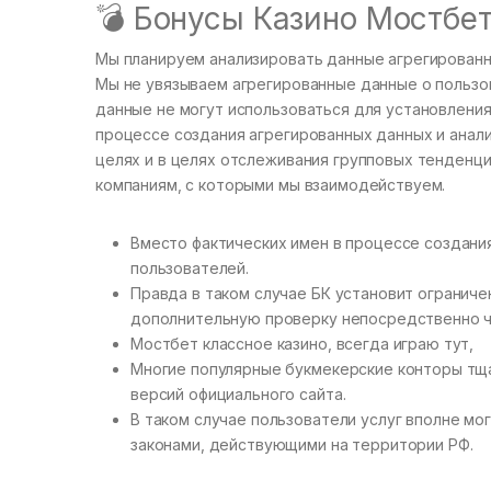
💣 Бонусы Казино Мостбе
Мы планируем анализировать данные агрегированн
Мы не увязываем агрегированные данные о пользо
данные не могут использоваться для установления
процессе создания агрегированных данных и анали
целях и в целях отслеживания групповых тенденц
компаниям, с которыми мы взаимодействуем.
Вместо фактических имен в процессе создани
пользователей.
Правда в таком случае БК установит ограниче
дополнительную проверку непосредственно ч
Мостбет классное казино, всегда играю тут,
Многие популярные букмекерские конторы тщ
версий официального сайта.
В таком случае пользователи услуг вполне мо
законами, действующими на территории РФ.