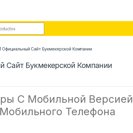
r:
 И Официальный Сайт Букмекерской Компании
ый Сайт Букмекерской Компании
оры С Мобильной Версией
 Мобильного Телефона