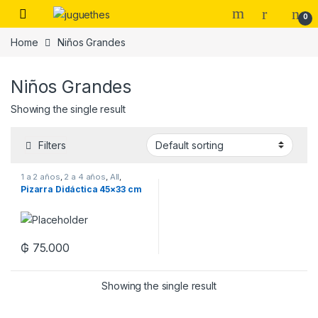
Skip to navigation
Skip to content
0
Home
Niños Grandes
Niños Grandes
Showing the single result
Filters
1 a 2 años
,
2 a 4 años
,
All
,
Estimulacion Temprana
,
Juego
Pizarra Didáctica 45×33 cm
Grupal
,
Lenguaje
,
Motricidad
,
Niños Grandes
,
Numeros
₲
75.000
Showing the single result